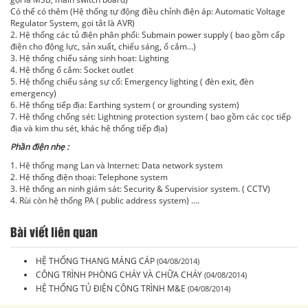
Có thể có thêm (Hệ thống tự động điều chỉnh điện áp: Automatic Voltage
Regulator System, gọi tắt là AVR)
2. Hệ thống các tủ điện phân phối: Submain power supply ( bao gồm cấp
điện cho động lực, sản xuất, chiếu sáng, ổ cắm…)
3. Hệ thống chiếu sáng sinh hoạt: Lighting
4. Hệ thống ổ cắm: Socket outlet
5. Hệ thống chiếu sáng sự cố: Emergency lighting ( đèn exit, đèn
emergency)
6. Hệ thống tiếp địa: Earthing system ( or grounding system)
7. Hệ thống chống sét: Lightning protection system ( bao gồm các cọc tiếp
địa và kim thu sét, khác hệ thống tiếp địa)
Phần điện nhẹ :
1. Hệ thống mạng Lan và Internet: Data network system
2. Hệ thống điện thoại: Telephone system
3. Hệ thống an ninh giám sát: Security & Supervisior system. ( CCTV)
4. Rùi còn hệ thống PA ( public address system) ….
Bài viết liên quan
HỆ THỐNG THANG MÁNG CÁP
(04/08/2014)
CÔNG TRÌNH PHÒNG CHÁY VÀ CHỮA CHÁY
(04/08/2014)
HỆ THỐNG TỦ ĐIỆN CÔNG TRÌNH M&E
(04/08/2014)