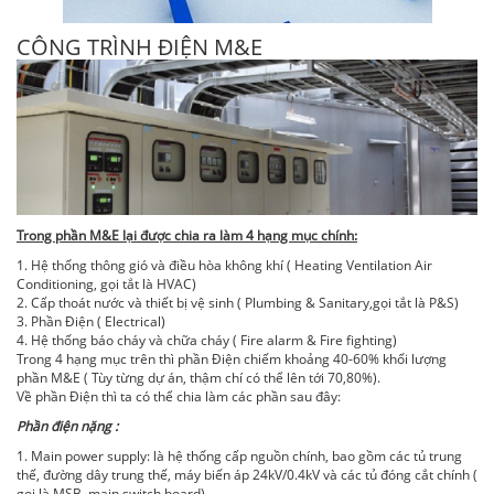
CÔNG TRÌNH ĐIỆN M&E
Trong phần M&E lại được chia ra làm 4 hạng mục chính:
1. Hệ thống thông gió và điều hòa không khí ( Heating Ventilation Air
Conditioning, gọi tắt là HVAC)
2. Cấp thoát nước và thiết bị vệ sinh ( Plumbing & Sanitary,gọi tắt là P&S)
3. Phần Điện ( Electrical)
4. Hệ thống báo cháy và chữa cháy ( Fire alarm & Fire fighting)
Trong 4 hạng mục trên thì phần Điện chiếm khoảng 40-60% khối lượng
phần M&E ( Tùy từng dự án, thậm chí có thể lên tới 70,80%).
Về phần Điện thì ta có thể chia làm các phần sau đây:
Phần điện nặng :
1. Main power supply: là hệ thống cấp nguồn chính, bao gồm các tủ trung
thế, đường dây trung thế, máy biến áp 24kV/0.4kV và các tủ đóng cắt chính (
gọi là MSB, main switch board)