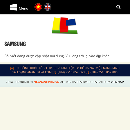
Menu
SAMSUNG
Bài viết đang được cập nhật nội dung. Vui lòng trở lại vào dịp khác
[A]:
Đ3, ĐỒNG KHỞI, TỔ 23, KP 35, P. TAM HIỆP, TP. ĐỒNG NAI, VIỆT NAM - MAIL:
SALES@NGANANHPHAT.COM
[T]:
(+84) 2513 857 563
[F]:
(+84) 2513 857 006
2014 COPYRIGHT ©
NGANANHPHAT.VN
ALL RIGHTS RESERVED DESIGNED BY
VIENNAM