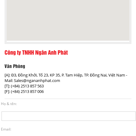
Công ty TNHH Ngân Anh Phát
Văn Phòng
[A]: Đ3, Đồng Khởi, Tổ 23, KP 35, P. Tam Hiệp, TP. Đồng Nai, Việt Nam -
Mail: Sales@ngananhphat.com
[T]:
(+84) 2513 857 563
[F]:
(+84) 2513 857 006
Họ & tên:
Email: