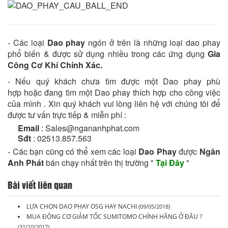
- Các loại
Dao phay
ngón ở trên là những loại dao phay
phổ biến & được sử dụng nhiều trong các ứng dụng
Gia
Công Cơ Khí Chính Xác.
- Nếu quý khách chưa tìm được một Dao phay phù
hợp hoặc đang tìm một Dao phay thích hợp cho công việc
của mình . Xin quý khách vui lòng liên hệ với chúng tôi để
được tư vấn trực tiếp & miễn phí :
Email
: Sales@ngananhphat.com
Sđt
: 02513.857.563
- Các bạn cũng có thể xem các loại
Dao Phay
được
Ngân
Anh Phát
bán chạy nhất trên thị trường "
Tại Đây
"
Bài viết liên quan
LỰA CHỌN DAO PHAY OSG HAY NACHI
(09/05/2018)
MUA ĐỘNG CƠ GIẢM TỐC SUMITOMO CHÍNH HÃNG Ở ĐÂU ?
(31/10/2017)