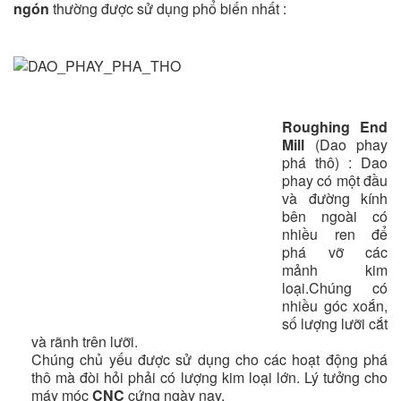
ngón
thường được sử dụng phổ biến nhất :
Roughing End
Mill
(Dao phay
phá thô) : Dao
phay có một đầu
và đường kính
bên ngoài có
nhiều ren để
phá vỡ các
mảnh kim
loại.Chúng có
nhiều góc xoắn,
số lượng lưỡi cắt
và rãnh trên lưỡi.
Chúng chủ yếu được sử dụng cho các hoạt động phá
thô mà đòi hỏi phải có lượng kim loại lớn. Lý tưởng cho
máy móc
CNC
cứng ngày nay.