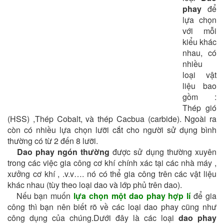
phay
để
lựa chọn
với mỗi
kiểu khác
nhau, có
nhiều
loại vật
liệu bao
gồm :
Thép gió
(HSS) ,Thép Cobalt, và thép Cacbua (carbide). Ngoài ra
còn có nhiều lựa chọn lưỡi cắt cho người sử dụng bình
thường có từ 2 đến 8 lưỡi.
Dao phay ngón thường
được sử dụng thường xuyên
trong các việc gia công cơ khí chính xác tại các nhà máy ,
xưởng cơ khí , .v.v…. nó có thể gia công trên các vật liệu
khác nhau (tùy theo loại dao và lớp phủ trên dao).
Nếu bạn muốn
lựa chọn một dao phay hợp lí
để gia
công thì bạn nên biết rõ về các loại dao phay cũng như
công dụng của chúng.Dưới đây là các loại
dao phay