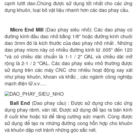
cạnh lưỡi dao.Chúng được sử dụng tốt nhất cho các ứng
dụng khuôn, loại bỏ vật liệu nhanh hơn các dao phay cầu.
Micro End Mill
(Dao phay siêu nhỏ): Các dao phay có
đường kính đầu dao nhỏ bằng 1/8" hoặc đường kính chuôi
dao 3mm đó là kích thước của dao phay nhỏ nhất . Những
dao phay micro này có nhiều đường kính từ .005" đến 120
"và có chiều dài chuẩn là 1-1 / 2" OAL và chiều dài mở
rộng là 2-1 / 2 "OAL. Các dao phay siêu nhỏ thường được
sử dụng trên các máy CNC cho nhiều hoạt động xay xát
như phay khuôn, khoan và khắc , các ngành công nghiệp
mạch điện tử.v.v….
Ball End
(Dao phay cầu) : Được sử dụng cho các ứng
dụng phay rãnh, ván lát. Được sử dụng để tạo ra bán kính
ở cuối khe hoặc túi để tăng cường sức mạnh. Cũng được
sử dụng để tạo ra những đường cong hỗn hợp cho khuôn
và khuôn dập nơi tránh những góc sắc nét.