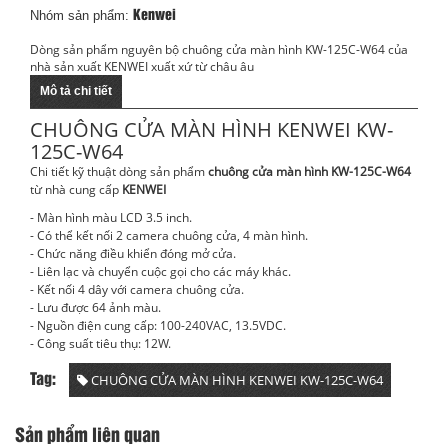
Nhóm sản phẩm:
Kenwei
Dòng sản phẩm nguyên bộ chuông cửa màn hình KW-125C-W64 của
nhà sản xuất KENWEI xuất xứ từ châu âu
Mô tả chi tiết
CHUÔNG CỬA MÀN HÌNH KENWEI KW-
125C-W64
Chi tiết kỹ thuật dòng sản phẩm
chuông cửa màn hình KW-125C-W64
từ nhà cung cấp
KENWEI
- Màn hình màu LCD 3.5 inch.
- Có thể kết nối 2 camera chuông cửa, 4 màn hình.
- Chức năng điều khiển đóng mở cửa.
- Liên lạc và chuyển cuộc gọi cho các máy khác.
- Kết nối 4 dây với camera chuông cửa.
- Lưu được 64 ảnh màu.
- Nguồn điện cung cấp: 100-240VAC, 13.5VDC.
- Công suất tiêu thụ: 12W.
CHUÔNG CỬA MÀN HÌNH KENWEI KW-125C-W64
Tag:
Sản phẩm liên quan