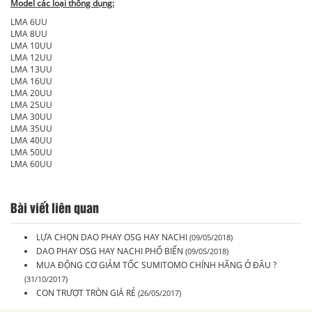
Model các loại thông dụng:
LMA 6UU
LMA 8UU
LMA 10UU
LMA 12UU
LMA 13UU
LMA 16UU
LMA 20UU
LMA 25UU
LMA 30UU
LMA 35UU
LMA 40UU
LMA 50UU
LMA 60UU
Bài viết liên quan
LỰA CHỌN DAO PHAY OSG HAY NACHI
(09/05/2018)
DAO PHAY OSG HAY NACHI PHỔ BIẾN
(09/05/2018)
MUA ĐỘNG CƠ GIẢM TỐC SUMITOMO CHÍNH HÃNG Ở ĐÂU ?
(31/10/2017)
CON TRƯỢT TRÒN GIÁ RẺ
(26/05/2017)