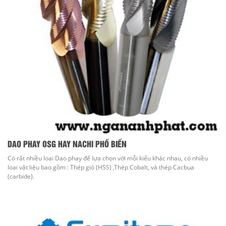
DAO PHAY OSG HAY NACHI PHỔ BIẾN
Có rất nhiều loại Dao phay để lựa chọn với mỗi kiểu khác nhau, có nhiều
loại vật liệu bao gồm : Thép gió (HSS) ,Thép Cobalt, và thép Cacbua
(carbide).