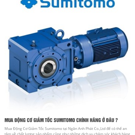
MUA ĐỘNG CƠ GIẢM TỐC SUMITOMO CHÍNH HÃNG Ở ĐÂU ?
Mua Động Cơ Giảm Tốc Sumitomo tại Ngân Anh Phát Co.,Ltd để có thể an
tâm về chất lượng sản phẩm cũng như những dịch vụ chăm sóc khách hàng