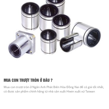
MUA CON TRƯỢT TRÒN Ở ĐÂU ?
Mua con trượt tròn ở Ngân Anh Phát Biên Hòa Đồng Nai để có giá tốt nhất,
có được sản phẩm chính hãng từ nhà sản xuất Hiwin xuất xứ Taiwan