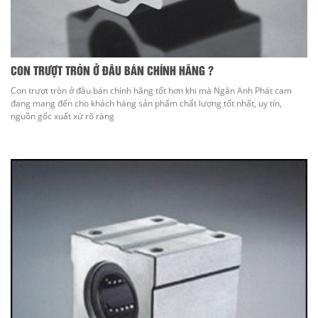
CON TRƯỢT TRÒN Ở ĐÂU BÁN CHÍNH HÃNG ?
Con trượt tròn ở đâu bán chính hãng tốt hơn khi mà Ngân Anh Phát cam
đang mang đến cho khách hàng sản phẩm chất lượng tốt nhất, uy tín,
nguồn gốc xuất xứ rõ ràng